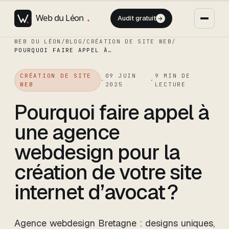
Audit gratuit
→
WEB DU LÉON
/
BLOG
/
CRÉATION DE SITE WEB
/
POURQUOI FAIRE APPEL À UNE AGENCE WEBDESIGN POUR LA CRÉATION DE VOTRE SITE INTERNET D’AVOCAT ?
CRÉATION DE SITE
09 JUIN
9
MIN DE
·
·
WEB
2025
LECTURE
Pourquoi faire appel à
une agence
webdesign pour la
création de votre site
internet d’avocat ?
Agence webdesign Bretagne : designs uniques,