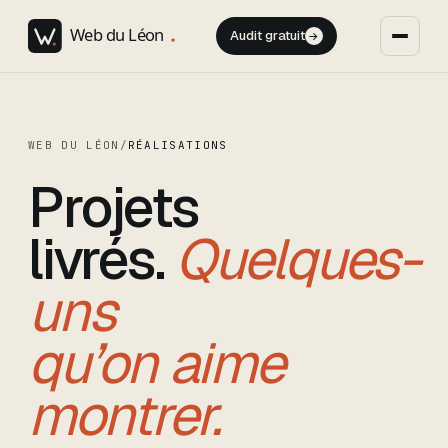
Audit gratuit
→
WEB DU LÉON
/
RÉALISATIONS
Projets
livrés.
Quelques-
uns
qu’on aime
montrer.