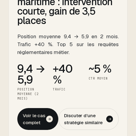
maritime : intervention
courte, gain de 3,5
places
Position moyenne 9,4 → 5,9 en 2 mois.
Trafic +40 %. Top 5 sur les requêtes
réglementaires métier.
9,4 →
+40
~5 %
5,9
%
CTR MOYEN
POSITION
TRAFIC
MOYENNE (2
MOIS)
Voir le cas
Discuter d’une
→
→
complet
stratégie similaire