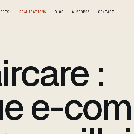
VICES
RÉALISATIONS
BLOG
À PROPOS
CONTACT
▾
rcare :
ue e-co