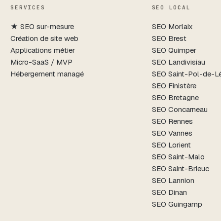
SERVICES
SEO LOCAL
★
SEO sur-mesure
SEO
Morlaix
Création de site web
SEO
Brest
Applications métier
SEO
Quimper
Micro-SaaS / MVP
SEO
Landivisiau
Hébergement managé
SEO
Saint-Pol-de-L
SEO
Finistère
SEO
Bretagne
SEO
Concarneau
SEO
Rennes
SEO
Vannes
SEO
Lorient
SEO
Saint-Malo
SEO
Saint-Brieuc
SEO
Lannion
SEO
Dinan
SEO
Guingamp