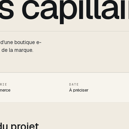
s capilla
 d'une boutique e-
 de la marque.
RIE
DATE
merce
À préciser
u projet