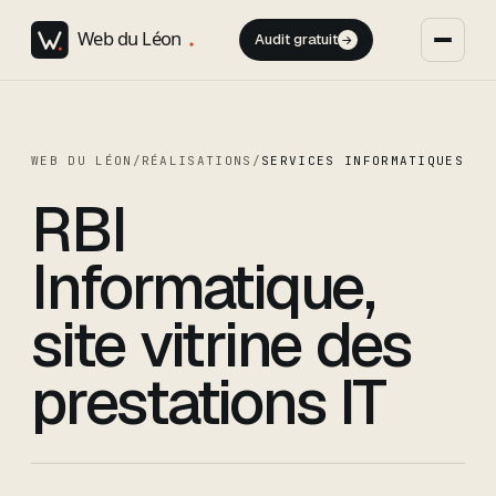
Audit gratuit
→
WEB DU LÉON
/
RÉALISATIONS
/
SERVICES INFORMATIQUES
RBI
Informatique,
site vitrine des
prestations IT