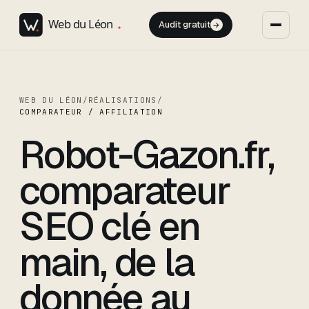
Audit gratuit
→
WEB DU LÉON
/
RÉALISATIONS
/
COMPARATEUR / AFFILIATION
Robot-Gazon.fr,
comparateur
SEO clé en
main, de la
donnée au