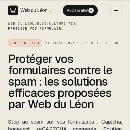
Audit gratuit
→
WEB DU LÉON
/
BLOG
/
CULTURE WEB
/
PROTÉGER VOS FORMULAIRES CONTRE LE SPAM : LES SOLUTIONS EFFICACES PROPOSÉES PAR WEB DU LÉON
CULTURE WEB
·
21 AOÛT 2025
·
10
MIN DE LECTURE
Protéger vos
formulaires contre le
spam : les solutions
efficaces proposées
par Web du Léon
Stop au spam sur vos formulaires : Captcha,
honeypot, reCAPTCHA comparés. Solution