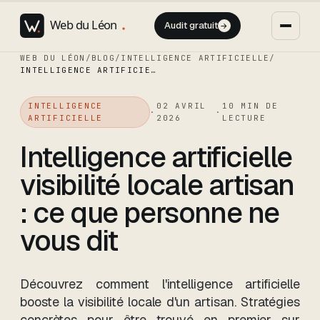
Audit gratuit
→
WEB DU LÉON
/
BLOG
/
INTELLIGENCE ARTIFICIELLE
/
INTELLIGENCE ARTIFICIELLE VISIBILITÉ LOCALE ARTISAN : CE QUE PERSONNE NE VOUS DIT
INTELLIGENCE
02 AVRIL
10
MIN DE
·
·
ARTIFICIELLE
2026
LECTURE
Intelligence artificielle
visibilité locale artisan
: ce que personne ne
vous dit
Découvrez comment l'intelligence artificielle
booste la visibilité locale d'un artisan. Stratégies
concrètes pour être trouvé en premier sur