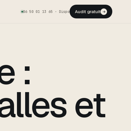
Audit gratuit
06 50 01 13 65 · Dispo
→
e :
alles et