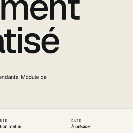
ement
tisé
pendants. Module de
RIE
DATE
tion métier
À préciser