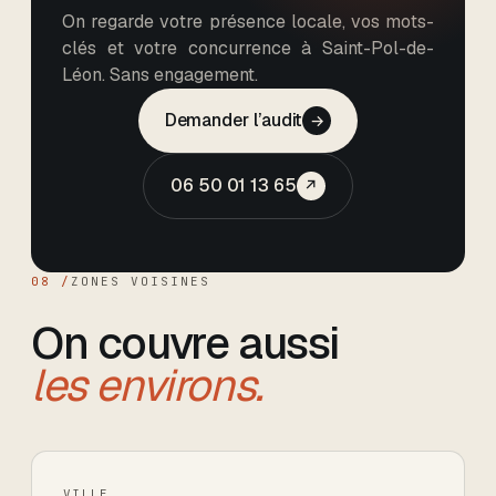
On regarde votre présence locale, vos mots-
clés et votre concurrence à Saint-Pol-de-
Léon. Sans engagement.
Demander l’audit
→
06 50 01 13 65
↗
08 /
ZONES VOISINES
On couvre aussi
les environs.
VILLE