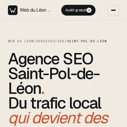
Audit gratuit
→
WEB DU LÉON
/
SERVICES
/
SEO
/
SAINT-POL-DE-LÉON
Agence SEO
Saint-Pol-de-
Léon
.
Du trafic local
qui devient des