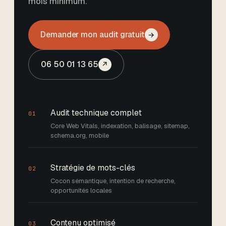
mois minimum
.
Demander mon audit gratuit
→
06 50 01 13 65
↗
Audit technique complet
01
Core Web Vitals, indexation, balisage, sitemap,
schema.org, mobile
Stratégie de mots-clés
02
Cocon sémantique, intention de recherche,
opportunités locales
Contenu optimisé
03