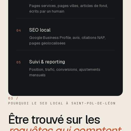
Pages services, pages villes, articles de fond,
écrits par un humain
SEO local
04
Google Business Profile, avis, citations NAP,
pages géolocalisées
Suivi & reporting
05
Position, trafic, conversions, ajustements
mensuels
03 /
POURQUOI LE SEO LOCAL
À SAINT-POL-DE-LÉON
Être trouvé sur les
requêtes qui comptent.