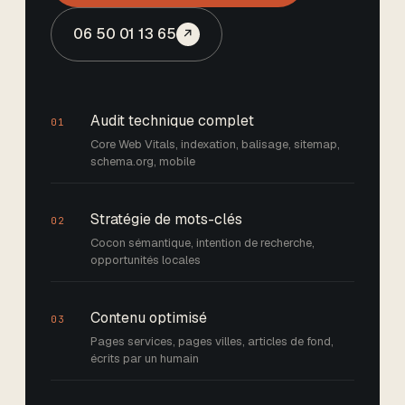
06 50 01 13 65
↗
Audit technique complet
01
Core Web Vitals, indexation, balisage, sitemap,
schema.org, mobile
Stratégie de mots-clés
02
Cocon sémantique, intention de recherche,
opportunités locales
Contenu optimisé
03
Pages services, pages villes, articles de fond,
écrits par un humain