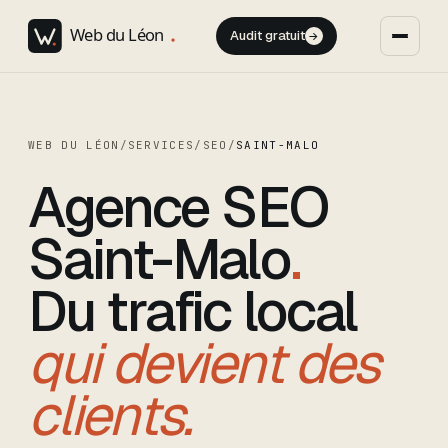
Audit gratuit
→
WEB DU LÉON
/
SERVICES
/
SEO
/
SAINT-MALO
Agence SEO
Saint-Malo
.
Du trafic local
qui devient des
clients.