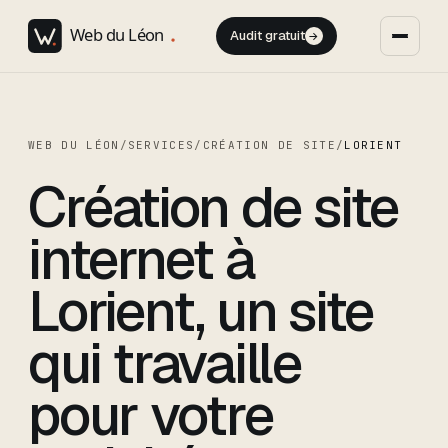
Audit gratuit
→
WEB DU LÉON
/
SERVICES
/
CRÉATION DE SITE
/
LORIENT
Création de site
internet à
Lorient, un site
qui travaille
pour votre