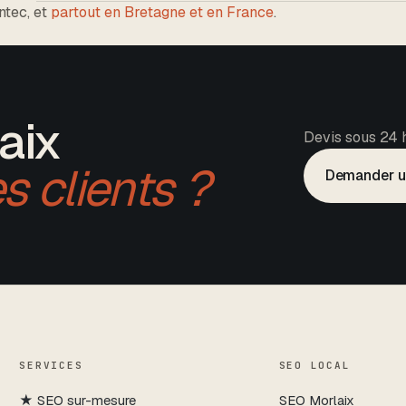
antec
, et
partout en Bretagne et en France
.
aix
Devis sous 24 h
s clients ?
Demander u
SERVICES
SEO LOCAL
★
SEO sur-mesure
SEO
Morlaix