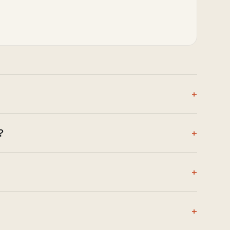
+
?
+
+
+