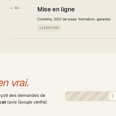
Mise en ligne
→
04
Contenu, SEO de base, formation, garantie.
LIVRAISON
en vrai.
n reçoit des demandes de
[
cat
(avis Google vérifié).