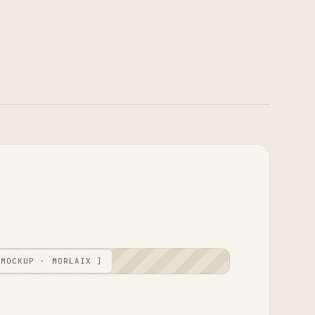
 MOCKUP ·
MORLAIX
]