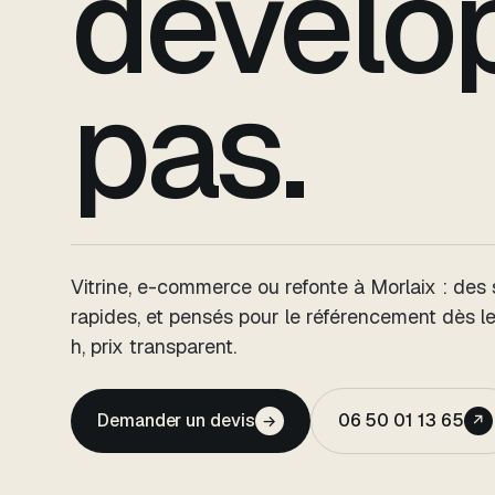
dévelop
pas.
Vitrine, e-commerce ou refonte
à Morlaix
: des 
rapides, et pensés pour le référencement dès l
h, prix transparent.
Demander un devis
06 50 01 13 65
→
↗